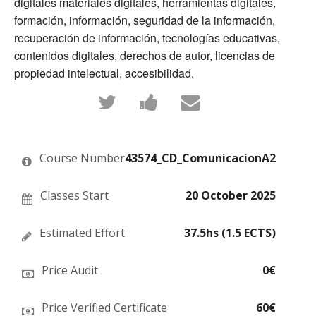
digitales materiales digitales, herramientas digitales,
formación, información, seguridad de la información,
recuperación de información, tecnologías educativas,
contenidos digitales, derechos de autor, licencias de
propiedad intelectual, accesibilidad.
Tweet
Post
Email
that
a
someone
you've
Facebook
to
enrolled
message
say
in
to
you've
this
say
enrolled
Course Number
43574_CD_ComunicacionA2
course
you've
in
enrolled
this
in
course
this
Classes Start
20 October 2025
course
Estimated Effort
37.5hs (1.5 ECTS)
Price Audit
0€
Price Verified Certificate
60€