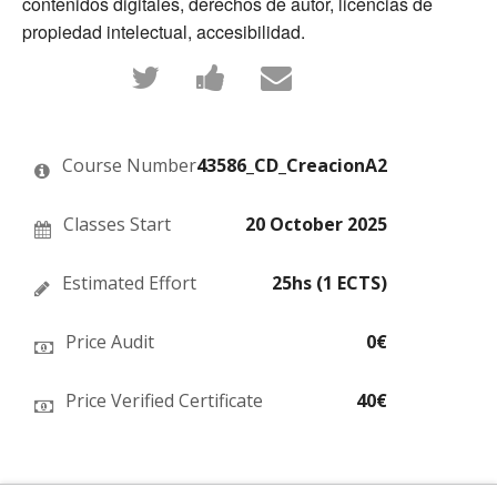
contenidos digitales, derechos de autor, licencias de
propiedad intelectual, accesibilidad.
Tweet
Post
Email
that
a
someone
you've
Facebook
to
enrolled
message
say
in
to
you've
this
say
enrolled
Course Number
43586_CD_CreacionA2
course
you've
in
enrolled
this
in
course
this
Classes Start
20 October 2025
course
Estimated Effort
25hs (1 ECTS)
Price Audit
0€
Price Verified Certificate
40€