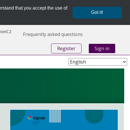
rstand that you accept the use of
Got it!
ionC2
Frequently asked questions
Register
Sign in
Choose
Language