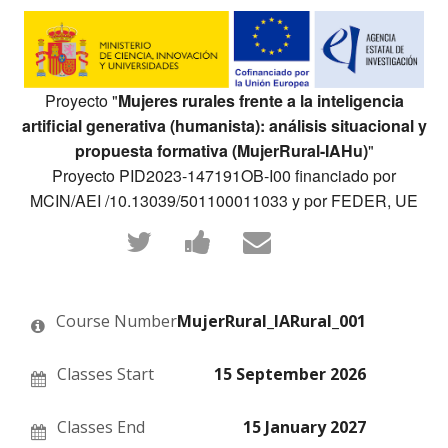
Proyecto "
Mujeres rurales frente a la inteligencia
artificial generativa (humanista): análisis situacional y
propuesta formativa (MujerRural-IAHu)
"
Proyecto PID2023-147191OB-I00 financiado por
MCIN/AEI /10.13039/501100011033 y por FEDER, UE
Tweet
Post
Email
that
a
someone
you've
Facebook
to
enrolled
message
say
in
to
you've
this
say
enrolled
Course Number
MujerRural_IARural_001
course
you've
in
enrolled
this
in
course
this
Classes Start
15 September 2026
course
Classes End
15 January 2027