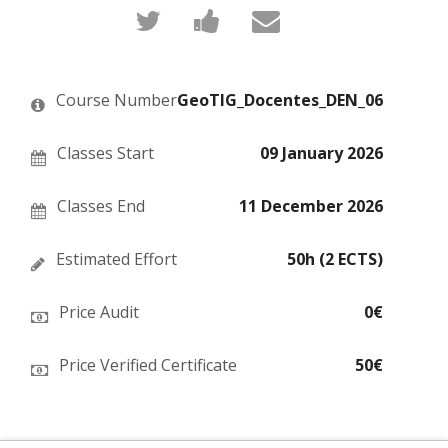
Tweet
Post
Email
that
a
someone
you've
Facebook
to
enrolled
message
say
in
to
you've
this
say
enrolled
Course Number
GeoTIG_Docentes_DEN_06
course
you've
in
enrolled
this
in
course
this
Classes Start
09 January 2026
course
Classes End
11 December 2026
Estimated Effort
50h (2 ECTS)
Price Audit
0€
Price Verified Certificate
50€