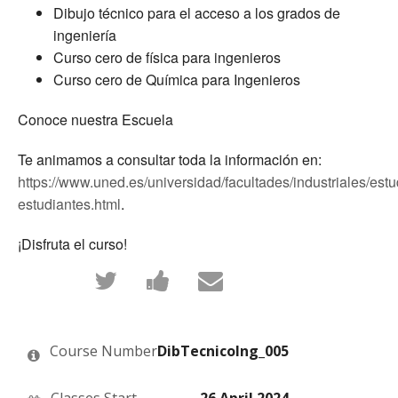
Dibujo técnico para el acceso a los grados de
ingeniería
Curso cero de física para ingenieros
Curso cero de Química para Ingenieros
Conoce nuestra Escuela
Te animamos a consultar toda la información en:
https://www.uned.es/universidad/facultades/industriales/estu
estudiantes.html
.
¡Disfruta el curso!
Tweet
Post
Email
that
a
someone
you've
Facebook
to
enrolled
message
say
in
to
you've
this
say
enrolled
Course Number
DibTecnicoIng_005
course
you've
in
enrolled
this
in
course
Classes Start
26 April 2024