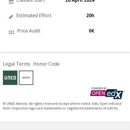
this
course
Estimated Effort
20h
Price Audit
0€
Legal Terms
Honor Code
© UNED Abierta. All rights reserved except where noted. EdX, Open edX and
their respective logos are trademarks or registered trademarks of edX Inc.